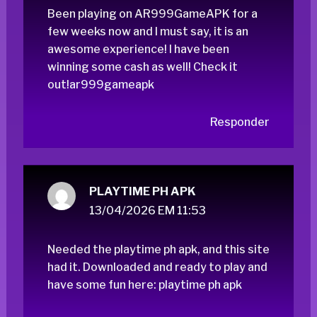
Been playing on AR999GameAPK for a
few weeks now and I must say, it is an
awesome experience! I have been
winning some cash as well! Check it
out!
ar999gameapk
Responder
PLAYTIME PH APK
13/04/2026 EM 11:53
Needed the playtime ph apk, and this site
had it. Downloaded and ready to play and
have some fun here:
playtime ph apk