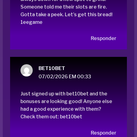
Someone told me their slots are fire.
Gotta take a peek. Let’s get this bread!
1eegame
Responder
BET10BET
07/02/2026 EM 00:33
Just signed up with bet10bet and the
bonuses are looking good! Anyone else
had a good experience with them?
Check them out:
bet10bet
Responder