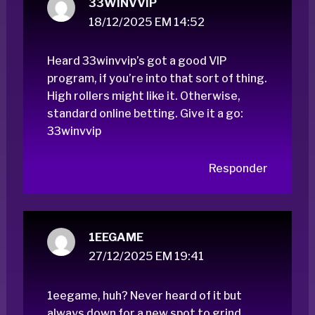
33WINVVIP
18/12/2025 EM 14:52
Heard 33winvvip’s got a good VIP
program, if you’re into that sort of thing.
High rollers might like it. Otherwise,
standard online betting. Give it a go:
33winvvip
Responder
1EEGAME
27/12/2025 EM 19:41
1eegame, huh? Never heard of it but
always down for a new spot to grind.