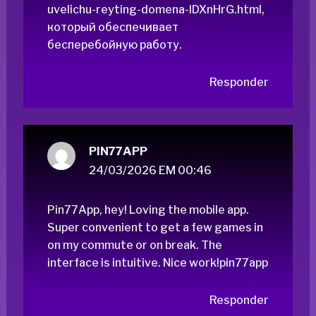
uvelichu-reyting-domena-IDXnHrG.html
,
который обеспечивает
бесперебойную работу.
Responder
PIN77APP
24/03/2026 EM 00:46
Pin77App, hey! Loving the mobile app.
Super convenient to get a few games in
on my commute or on break. The
interface is intuitive. Nice work!
pin77app
Responder