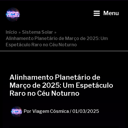
Ir
Post
Main
para
navigation
Menu
Viagem Cósmica
Menu
o
conteúdo
Início
Sistema Solar
Alinhamento Planetário de Março de 2025: Um
Espetáculo Raro no Céu Noturno
Alinhamento Planetário de
Março de 2025: Um Espetáculo
Raro no Céu Noturno
Por
Viagem Cósmica
/
01/03/2025