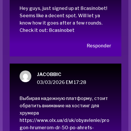
Hey guys, just signed up at 8casinobet!
Seems like a decent spot. Will let ya
know how it goes after a few rounds.
Check it out:
8casinobet
Responder
JACOBBIC
03/03/2026 EM 17:28
Выбирая надежную платформу, стоит
обратить внимание на хостинг для
хрумера
https://www.olx.ua/d/uk/obyavlenie/pro
gon-hrumerom-dr-50-po-ahrefs-