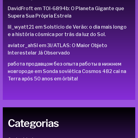
DavidFroft
em
TOI-6894b: O Planeta Gigante que
Supera Sua Própria Estrela
lil_wyatt21
em
Solstício de Verão: o dia mais longo
e a história cósmica por trás da luz do Sol.
aviator_ahSl
em
3I/ATLAS: O Maior Objeto
Interestelar Já Observado
работа продавцом без опыта работы в нижнем
новгороде
em
Sonda soviética Cosmos 482 cai na
Terra após 50 anos em órbita!
Categorias