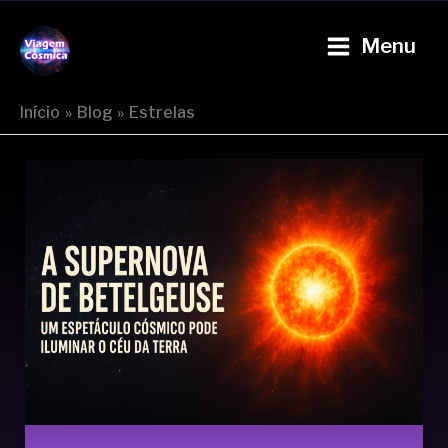
Ir
P
Main
para
Menu
e
Viagem Cósmica
Menu
o
s
conteúdo
q
Início
Blog
Estrelas
u
i
s
a
r