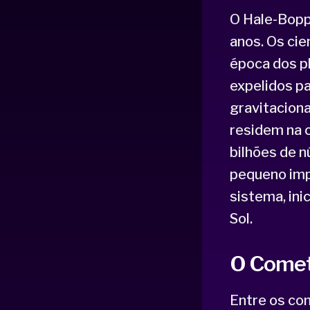
O Hale-Bopp
anos. Os ci
época dos pl
expelidos pa
gravitaciona
residem na 
bilhões de 
pequeno impu
sistema, in
Sol.
O Cometa
Entre os co