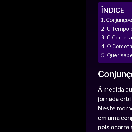
ÍNDICE
Conjunçõe
O Tempo e
O Cometa 
O Cometa 
Quer sabe
Conjunç
À medida qu
jornada orb
Neste momen
em uma conju
pois ocorre a