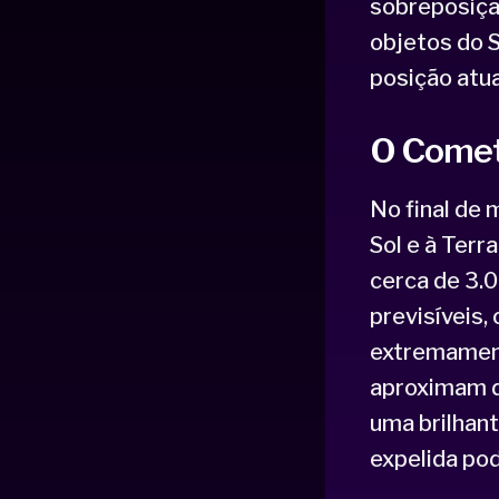
sobreposiçã
objetos do 
posição atua
O Comet
No final de
Sol e à Terr
cerca de 3.
previsíveis,
extremament
aproximam d
uma brilhant
expelida pode