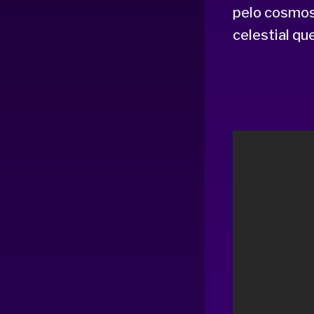
pelo cosmos
celestial qu