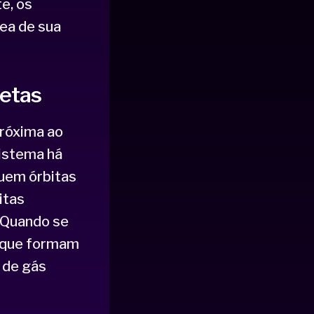
e, os
ea de sua
etas
próxima ao
sistema há
guem órbitas
itas
 Quando se
s que formam
 de gás