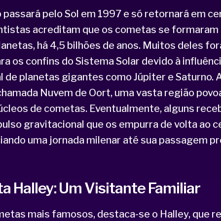
 passará pelo Sol em 1997 e só retornará em ce
entistas acreditam que os cometas se formara
anetas, há 4,5 bilhões de anos. Muitos deles fo
ra os confins do Sistema Solar devido à influênc
l de planetas gigantes como Júpiter e Saturno. 
chamada Nuvem de Oort, uma vasta região povo
núcleos de cometas. Eventualmente, alguns rec
lso gravitacional que os empurra de volta ao c
iciando uma jornada milenar até sua passagem p
 Halley: Um Visitante Familiar
metas mais famosos, destaca-se o Halley, que r