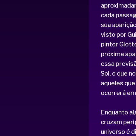
aproximadam
cada passag
sua aparição
visto por Gu
pintor Giott
próxima apa
essa previsã
Sol, o que n
aqueles que 
ocorrerá em
Enquanto al
cruzam peri
universo é 