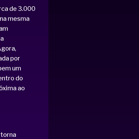
rca de 3.000
m na mesma
ram
ia
Agora,
ada por
ebem um
entro do
róxima ao
etorna