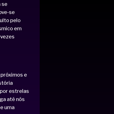
a se
move-se
ulto pelo
ósmico em
 vezes
 próximos e
stória
por estrelas
ega até nós
se uma