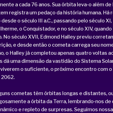
ente a cada 76 anos. Sua órbita leva-o além de 
em registra um pedaço da história humana. Há r
 desde o século III a.C., passando pelo século XI,
ilherme, o Conquistador, e no século XIV, quando 
o. No século XVII, Edmond Halley previu corret
rição, e desde então o cometa carrega seu nom
o, o Halley já completou apenas quatro voltas a
os dá uma dimensão da vastidão do Sistema Solar
viverem o suficiente, o próximo encontro com o
 2062.
guns cometas têm órbitas longas e distantes, o
gosamente a órbita da Terra, lembrando-nos de 
dinâmico e repleto de surpresas. Seguimos nossa