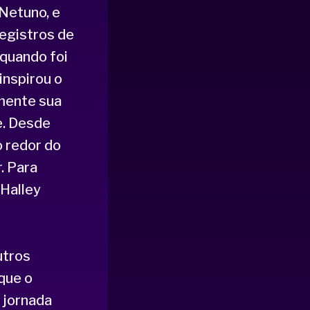
Netuno, e
egistros de
 quando foi
inspirou o
amente sua
e. Desde
o redor do
. Para
 Halley
utros
que o
 jornada