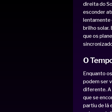
direita do S
esconder atr
lentamente 
brilho solar
que os plan
sincronizado
O Tempo 
Enquanto os
podem ser v
diferente. A
que se encon
partiu de l