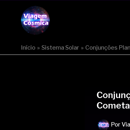
Ir
Post
para
navigation
Viagem Cósmica
o
conteúdo
Início
Sistema Solar
Conjunções Plan
Conjunç
Cometa
Por
Vi