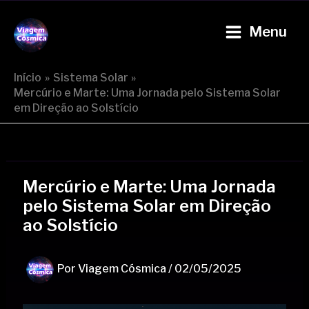
Ir
Post
Main
para
navigation
Menu
Viagem Cósmica
Menu
o
conteúdo
Início
Sistema Solar
Mercúrio e Marte: Uma Jornada pelo Sistema Solar
em Direção ao Solstício
Mercúrio e Marte: Uma Jornada
pelo Sistema Solar em Direção
ao Solstício
Por
Viagem Cósmica
/
02/05/2025