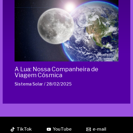
A Lua: Nossa Companheira de
Viagem Cósmica
Sistema Solar
/
28/02/2025
TikTok
YouTube
e-mail