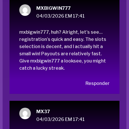
MXBIGWIN777
04/03/2026 EM 17:41
mxbigwin777, huh? Alright, let’s see…
registration’s quick and easy. The slots
selection is decent, and I actually hit a
small win! Payouts are relatively fast.
Give
mxbigwin777
a looksee, you might
catch a lucky streak.
Responder
MX37
04/03/2026 EM 17:41