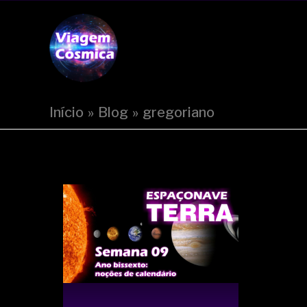
Ir
para
Viagem Cósmica
o
conteúdo
Início
Blog
gregoriano