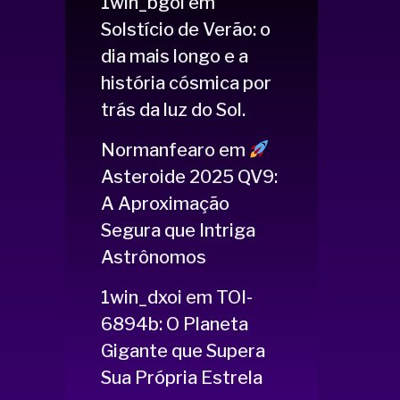
1win_bgoi
em
Solstício de Verão: o
dia mais longo e a
história cósmica por
trás da luz do Sol.
Normanfearo
em
Asteroide 2025 QV9:
A Aproximação
Segura que Intriga
Astrônomos
1win_dxoi
em
TOI-
6894b: O Planeta
Gigante que Supera
Sua Própria Estrela