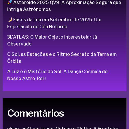
Asteroide 2025 QV9: A Aproximação Segura que
Intriga Astrônomos
Fases da Lua em Setembro de 2025: Um
Espetáculo no Céu Noturno
3I/ATLAS: O Maior Objeto Interestelar Já
Observado
O Sol, as Estações e o Ritmo Secreto da Terra em
Órbita
A Luz e o Mistério do Sol: A Dança Cósmica do
Nosso Astro-Rei !
Comentários
pinup_ypKt
em
Urano, Netuno e Plutão: A Fronteira