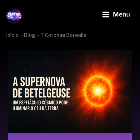
Ir
P
Main
para
Menu
e
Viagem Cósmica
Menu
o
s
conteúdo
q
Início
Blog
T Coronae Borealis
u
i
s
a
r