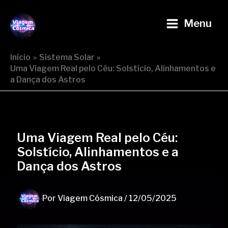
Ir
Post
Main
para
navigation
Menu
Viagem Cósmica
Menu
o
conteúdo
Início
Sistema Solar
Uma Viagem Real pelo Céu: Solstício, Alinhamentos e
a Dança dos Astros
Uma Viagem Real pelo Céu:
Solstício, Alinhamentos e a
Dança dos Astros
Por
Viagem Cósmica
/
12/05/2025