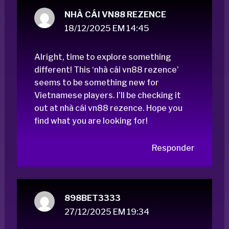
NHÀ CÁI VN88 REZENCE
18/12/2025 EM 14:45
Alright, time to explore something
different! This ‘nhà cái vn88 rezence’
seems to be something new for
Vietnamese players. I’ll be checking it
out at
nhà cái vn88 rezence
. Hope you
find what you are looking for!
Responder
898BET3333
27/12/2025 EM 19:34