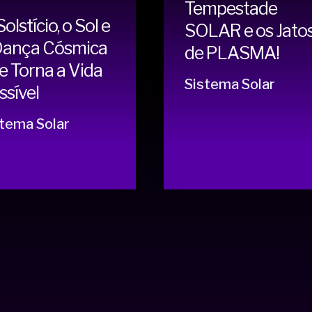
Tempestade
olstício, o Sol e
SOLAR e os Jato
Dança Cósmica
de PLASMA!
e Torna a Vida
Sistema Solar
ssível
tema Solar