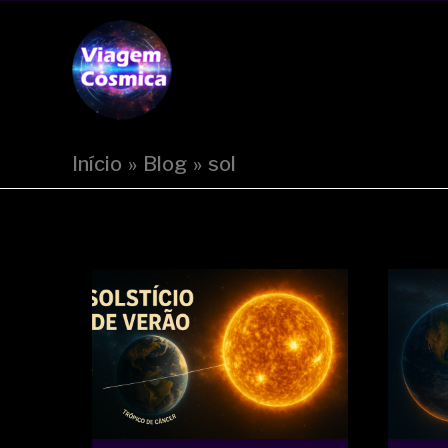
Ir
para
Viagem Cósmica
o
conteúdo
Início
Blog
sol