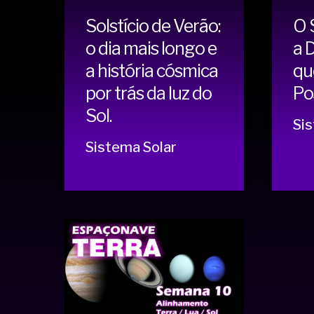
Solstício de Verão:
O S
o dia mais longo e
a 
a história cósmica
qu
por trás da luz do
Po
Sol.
Sis
Sistema Solar