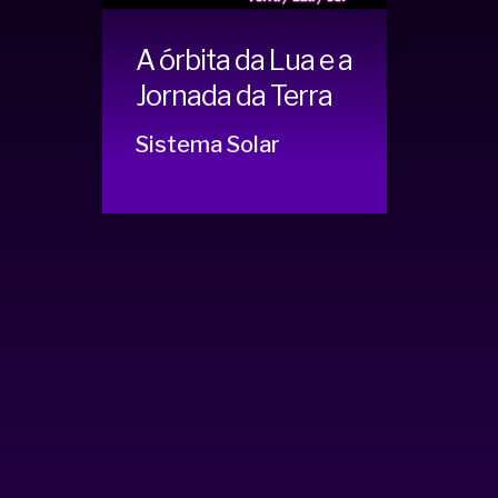
A órbita da Lua e a
Jornada da Terra
Sistema Solar