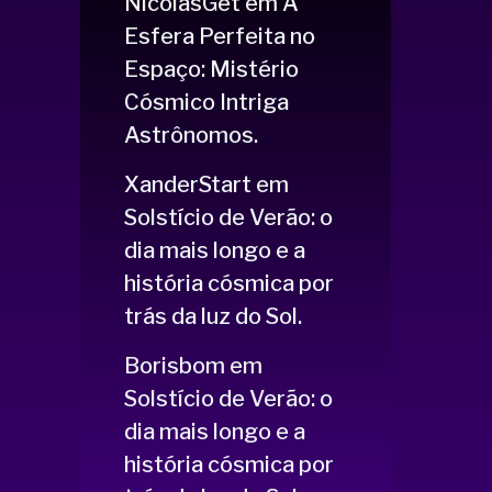
NicolasGet
em
A
Esfera Perfeita no
Espaço: Mistério
Cósmico Intriga
Astrônomos.
XanderStart
em
Solstício de Verão: o
dia mais longo e a
história cósmica por
trás da luz do Sol.
Borisbom
em
Solstício de Verão: o
dia mais longo e a
história cósmica por