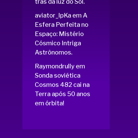
trás da luz do Sol.
aviator_lpKa
em
A
Esfera Perfeita no
Espaço: Mistério
Cósmico Intriga
Astrônomos.
Raymondrully
em
Sonda soviética
Cosmos 482 cai na
Terra após 50 anos
em órbita!